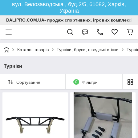
вул. Велозаводська , буд.2/5, 61082, Харків,
Україна
DALIPRO.COM.UA- продаж спортивних, ігрових комплексів, г
Каталог товарів
Турніки, бруси, шведські стінки
Турні
Турніки
Сортування
0
Фільтри