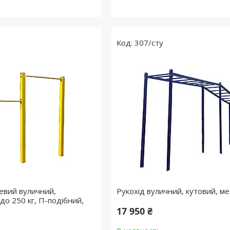
307/сту
невий вуличний,
Рукохід вуличний, кутовий, ме
до 250 кг, П-подібний,
17 950 ₴