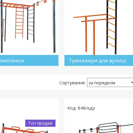
комплекси
Тренажери для вулиці
848/кду
Топ продаж