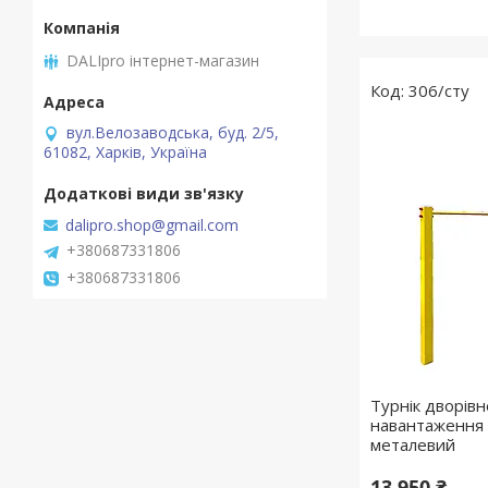
DALIpro інтернет-магазин
306/сту
вул.Велозаводська, буд. 2/5,
61082, Харків, Україна
dalipro.shop@gmail.com
+380687331806
+380687331806
Турнік дворів
навантаження 
металевий
13 950 ₴