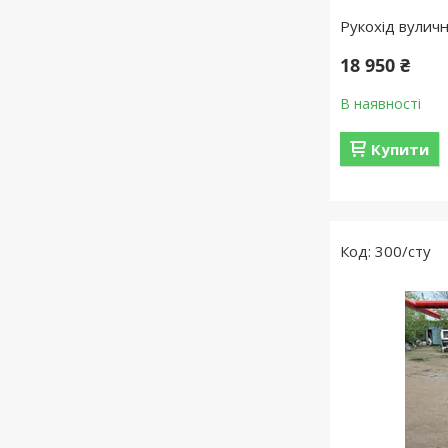
Рукохід вулич
18 950 ₴
В наявності
Купити
300/сту