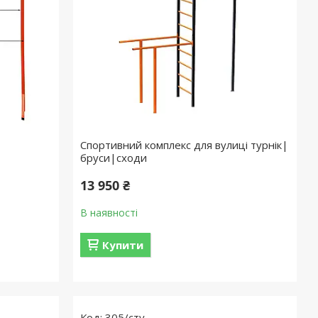
Спортивний комплекс для вулиці турнік|
бруси|сходи
13 950 ₴
В наявності
Купити
305/сту