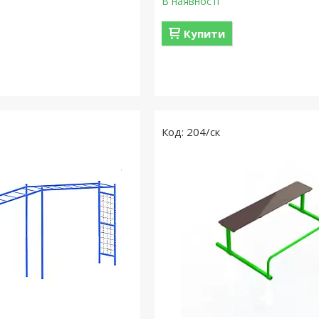
В наявності
Купити
204/ск