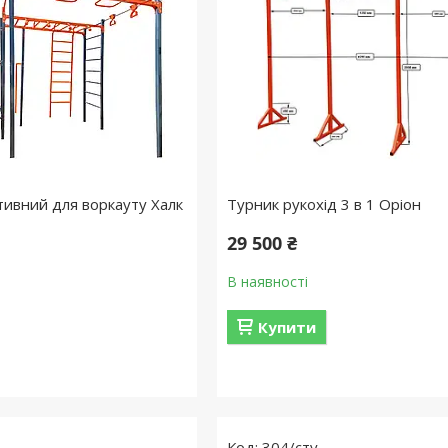
тивний для воркауту Халк
Турник рукохід 3 в 1 Оріон
29 500 ₴
В наявності
Купити
304/сту