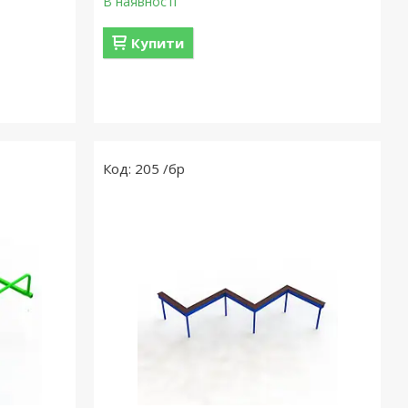
В наявності
Купити
205 /бр