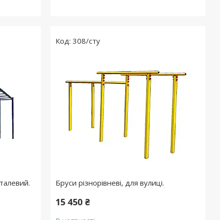
308/сту
талевий.
Бруси різнорівневі, для вулиці.
15 450 ₴