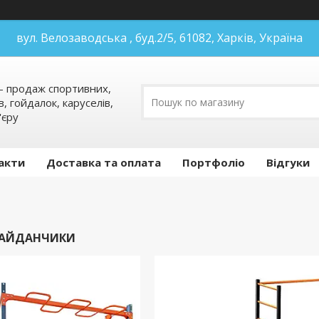
вул. Велозаводська , буд.2/5, 61082, Харків, Україна
 продаж спортивних,
в, гойдалок, каруселів,
'єру
акти
Доставка та оплата
Портфоліо
Відгуки
МАЙДАНЧИКИ