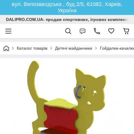
вул. Велозаводська , буд.2/5, 61082, Харків,
Україна
DALIPRO.COM.UA- продаж спортивних, ігрових комплексів, г
Каталог товарів
Дитячі майданчики
Гойдалки-качалки