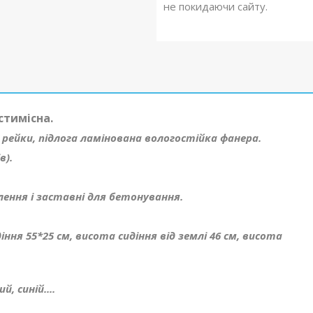
не покидаючи сайту.
стимісна.
і рейки, підлога ламінована вологостійка фанера.
в).
лення і заставні для бетонування.
діння 55*25 см, висота сидіння від землі 46 см, висота
, синій....