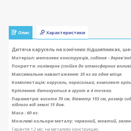
Опис
Характеристики
Дитяча карусель на конічних підшипниках, ше
Матеріал
: металева конструкція, сидіння - дерев'ян
Покриття:
полімерне (стійке до атмосферних впливі
Максимальне навантаження
: 35 кг на одне місце.
Комплектація
: карусель, парасолька, комплект кріп
Кріплення
: бетонується в грунт в 4 точках.
Параметри
: висота 70 см, діаметр 155 см, розмір си
підлоги від землі 15 див.
Маса
: 60 кг
.
Можливі кольори металу:
червоний, жовтий, зелений
Гарантія 12 міс. на металеву конструкцію.