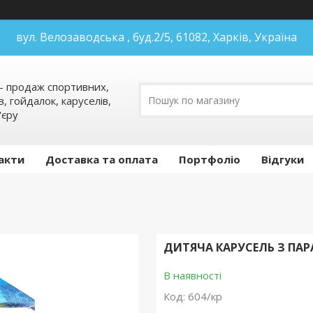
вул. Велозаводська , буд.2/5, 61082, Харків, Україна
 продаж спортивних,
в, гойдалок, каруселів,
'єру
акти
Доставка та оплата
Портфоліо
Відгуки
ДИТЯЧА КАРУСЕЛЬ З ПАР
В наявності
Код:
604/кр