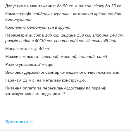
Допустиме навантаження
: до 50 кг. а на гол. сітку до 35 кг.
Комплектація
: гойдалки, іграшки , комплект кріплення для
бетонування.
Кріплення
: бетонується в грунт.
Параметри
: висота 180 см, ширина 150 см, глибина 140 см,
розмір сидіння 40*30 см, висота сидіння від землі 45 див.
Маса комплексу
: 40 кг
.
Можливі кольори:
червоний, жовтий, зелений, синій.
Розмір упаковки:
2 місця
.
Висновок державної санітарно-епідеміологічної експертизи.
Гарантія 12 міс. на металеву конструкцію.
Питання оплати та пересиланні(доставку по Україні)
узгоджуються з менеджером !!!
Приховати