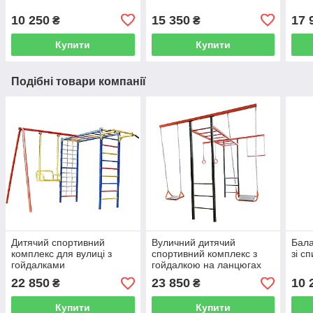
10 250
15 350
17 
₴
₴
Купити
Купити
Подібні товари компанії
Дитячий спортивний
Вуличний дитячий
Бала
комплекс для вулиці з
спортивний комплекс з
зі с
гойдалками
гойдалкою на ланцюгах
"Акробат"
22 850
23 850
10 
₴
₴
Купити
Купити