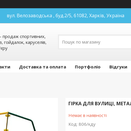
вул. Велозаводська , буд.2/5, 61082, Харків, Україна
 продаж спортивних,
в, гойдалок, каруселів,
'єру
акти
Доставка та оплата
Портфоліо
Відгуки
ГІРКА ДЛЯ ВУЛИЦІ, МЕТА
Немає в наявності
Код:
806/кду