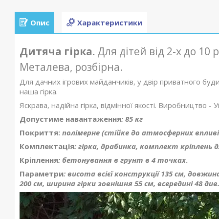
Опис
Характеристики
Дитяча гірка.
Для дітей від 2-х до 10 р
Металева, розбірна.
Для дачних ігрових майданчиків, у двір приватного буди
наша гірка.
Яскрава, надійна гірка, відмінної якості. Виробництво - У
Допустиме навантаження
: 85 кг
Покриття:
полімерне (стійке до атмосферних впливі
Комплектація
: гірка, драбинка, комплект кріплень 
Кріплення
: бетонування в грунт в 4 точках
.
Параметри
: висота всієї конструкції 135 см, довжин
200 см, ширина гірки зовнішня 55 см, всередині 48 див