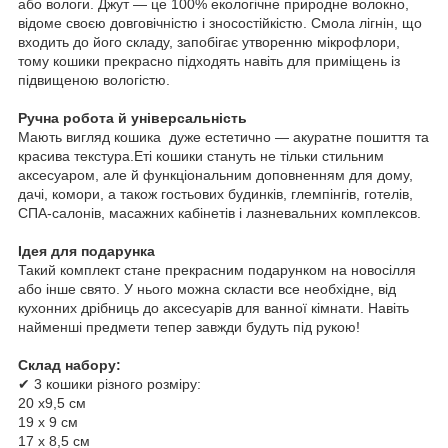
або вологи. Джут — це 100% екологічне природне волокно,
відоме своєю довговічністю і зносостійкістю. Смола лігнін, що
входить до його складу, запобігає утворенню мікрофлори,
тому кошики прекрасно підходять навіть для приміщень із
підвищеною вологістю.
Ручна робота й універсальність
Мають вигляд кошика дуже естетично — акуратне пошиття та
красива текстура.Еті кошики стануть не тільки стильним
аксесуаром, але й функціональним доповненням для дому,
дачі, комори, а також гостьових будинків, глемпінгів, готелів,
СПА-салонів, масажних кабінетів і лазневальних комплексов.
Ідея для подарунка
Такий комплект стане прекрасним подарунком на новосілля
або інше свято. У нього можна скласти все необхідне, від
кухонних дрібниць до аксесуарів для ванної кімнати. Навіть
найменші предмети тепер завжди будуть під рукою!
Склад набору:
✔ 3 кошики різного розміру:
20 х9,5 см
19 х 9 см
17 х 8,5 см