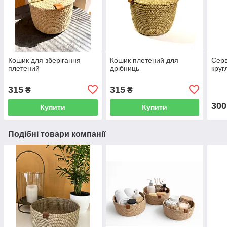
Кошик для зберігання
Кошик плетений для
Серв
плетений
дрібниць
круг
315
315
₴
₴
300
Купити
Купити
Подібні товари компанії