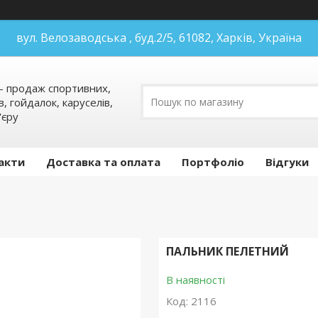
вул. Велозаводська , буд.2/5, 61082, Харків, Україна
 продаж спортивних,
в, гойдалок, каруселів,
'єру
акти
Доставка та оплата
Портфоліо
Відгуки
ПАЛЬНИК ПЕЛЕТНИЙ
В наявності
Код:
2116