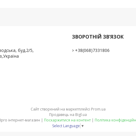
ЗВОРОТНІЙ ЗВ’ЯЗОК
одська, буд.2/5,
+38(068)7331806
в,Україна
Сайт створений на маркетплейсі
Prom.ua
Продавець на Bigl.ua
DALIpro інтернет-магазин |
Поскаржитися на контент
|
Політика конфіденційн
Select Language
▼