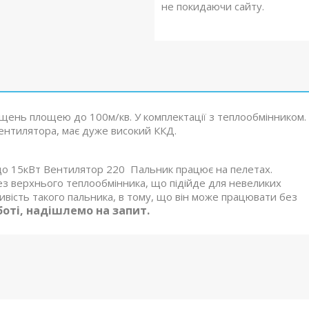
не покидаючи сайту.
міщень площею до 100м/кв. У комплектації з теплообмінником.
вентилятора, має дуже високий ККД.
 до 15кВт Вентилятор 220 Пальник працює на пелетах.
ез верхнього теплообмінника, що підійде для невеликих
ливість такого пальника, в тому, що він може працювати без
боті, надішлемо на запит.