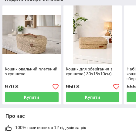
Кошик овальний плетений
Кошик для зберігання з
Набі
з кришкою
кришкою( 30х18х10см)
коши
збер
набо
970
950
555
₴
₴
Купити
Купити
Про нас
100% позитивних з 12 відгуків за рік