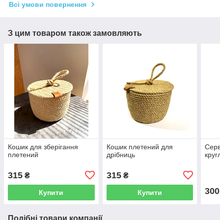
Всі умови повернення
З цим товаром також замовляють
Кошик для зберігання
Кошик плетений для
Серв
плетений
дрібниць
круг
315
315
₴
₴
300
Купити
Купити
Подібні товари компанії