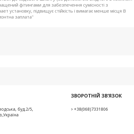
нащений фітингами для забезпечення сумісності з
ет установку, підвищує стійкість і вимагає менше місця В
монтна заплата"
ЗВОРОТНІЙ ЗВ’ЯЗОК
одська, буд.2/5,
+38(068)7331806
в,Україна