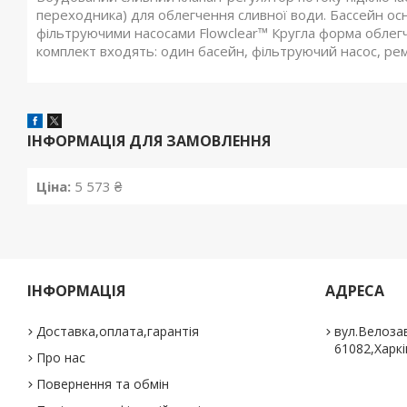
переходника) для облегчення сливної води. Бассейн ос
фільтруючими насосами Flowclear™ Кругла форма облегча
комплект входять: один басейн, фільтруючий насос, ре
ІНФОРМАЦІЯ ДЛЯ ЗАМОВЛЕННЯ
Ціна:
5 573 ₴
ІНФОРМАЦІЯ
АДРЕСА
Доставка,оплата,гарантія
вул.Велозав
61082,Харкі
Про нас
Повернення та обмін