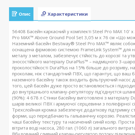
Опис
Характеристики
56408 Басейн каркасний у комплекті Steel Pro MAX 10' 
Pro MAX™ Above Ground Pool Set 3,05 м x 76 см «Що мож
Наземний басейн Bestway® Steel Pro MAX™ являє собою 
оснащена фірмовою системою FrameLink System™ для над
металу з металом, забезпечує стійкість до корозії та у
зносостійкого матеріалу DuraPlus™ – надміцного 3-шар
проколостійкості DuraPlus на 15% більше до розриву, н
проколам, ніж стандартний ПВХ, що гарантує, що ваш ба
наземного басейну також входить фільтруючий насос дл
того, цей басейн дуже просто встановлюється і підходить
до внутрішнього клапану-регулятору під'єднуєтся шланг
(90%): 4 678 л Стінки басейну виготовлені з матеріалу 
шарів великої ПВХ і армуючої серцевини з поліефірної сі
Трехслойная кромка забезпечує додаткову підтримку стін
форми, що передбачають гальванічну корозію. Реалісти
чаші басейну текстуру та насичений синій колір. Проста
вітрита воді насоса, 280 гал. (1060 л) загального витра
Вбудований сливний клапан-регулятор потоку підключає