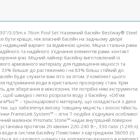
x 30"/3.05m x 76cm Pool Set Наземний басейн Bestway® Steel
е бути краще, ніж власний басейн на задньому дворі!
надміцний варіант за відмінною ціною. Міцна стальна рама
ійного та надійного з’єднання елементів рами. контакт
творення іржі. МІцний лайнер басейну виготовлений із
ового армованого матеріалу для підвищення міцності та
а 33% більше до растяжению і на 83% більш стійкий до
сейн буде служити вам літо за літом. У комплект цього
я підтримання води в кристально прозорому стані. Крім
 для зберігання в міжсезонні. Не потрібні ніякі інструменти;
, щоб швидко і легко розрізати воду з басейну. «Об'єм:
DuraPlus™ – трьохшарового матеріалу, що складається з двох
тки, що забезпечує високу товщину міцність і зносостійкість.
ки FrameLink System™ – літні Т-подібні з’єднувачі особливої
чний малюнок Prismatic Stone™ надає внутрішній поверхні
 установка протягом 20 хвилин 220-240 В~, 330 галл. (1249 л)
та води в системі басейну Помістимо з картриджем 58093 (I)
ться до садового шлангу (за допомогою вхідного в комплект