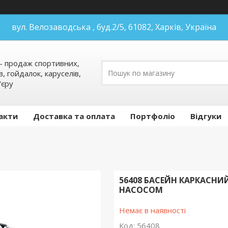
вул. Велозаводська , буд.2/5, 61082, Харків, Україна
 продаж спортивних,
в, гойдалок, каруселів,
'єру
акти
Доставка та оплата
Портфоліо
Відгуки
56408 БАСЕЙН КАРКАСНИЙ
НАСОСОМ
Немає в наявності
Код:
56408