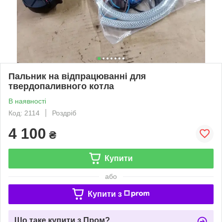
Пальник на відпрацюванні для
твердопаливного котла
В наявності
Код: 2114
Роздріб
4 100
₴
Купити
або
Купити з
Що таке купити з Пром?