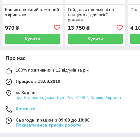
Кошик овальний плетений
Гойдалки одномісні на
Паль
з кришкою
ланцюгах, для всієї
родини
970
13 750
4 1
₴
₴
Купити
Купити
Про нас
100% позитивних з 12 відгуків за рік
Працює з 13.03.2010
м. Харків
вул.Велозаводська, буд. 2/5, 61082, Харків, Україна
Контакти
Сьогодні працює з 09:00 до 18:00
Показати весь графік роботи