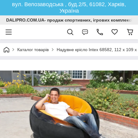
вул. Велозаводська , буд.2/5, 61082, Харків,
Україна
DALIPRO.COM.UA- продаж спортивних, ігрових комплексів, г
Каталог товарів
Надувне крісло Intex 68582, 112 х 109 