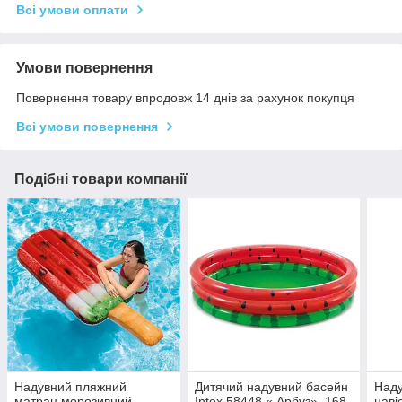
Всі умови оплати
Умови повернення
Повернення товару впродовж 14 днів за рахунок покупця
Всі умови повернення
Подібні товари компанії
Надувний пляжний
Дитячий надувний басейн
Наду
матрац морозивний
Intex 58448 « Арбуз», 168
наві