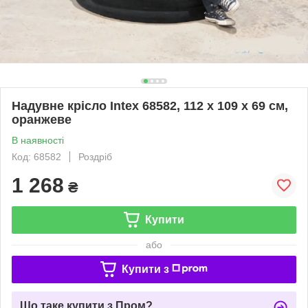
Надувне крісло Intex 68582, 112 х 109 х 69 см,
оранжеве
В наявності
Код: 68582
Роздріб
1 268
₴
Купити
або
Купити з
Що таке купити з Пром?