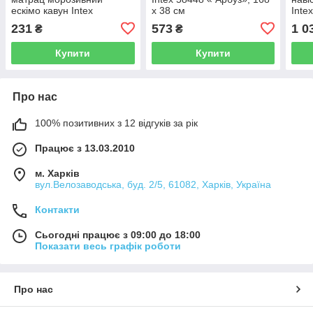
ескімо кавун Intex
х 38 см
Inte
58751,191 х 76 см
122 
231
573
1 0
₴
₴
Купити
Купити
Про нас
100% позитивних з 12 відгуків за рік
Працює з 13.03.2010
м. Харків
вул.Велозаводська, буд. 2/5, 61082, Харків, Україна
Контакти
Сьогодні працює з 09:00 до 18:00
Показати весь графік роботи
Про нас