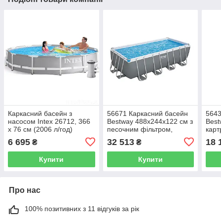
Каркасний басейн з
56671 Каркасний басейн
5643
насосом Intex 26712, 366
Bestway 488х244х122 см з
Best
x 76 см (2006 л/год)
песочним фільтром,
карт
лістницею і тентом
драб
6 695
32 513
18 
₴
₴
Купити
Купити
Про нас
100% позитивних з 11 відгуків за рік