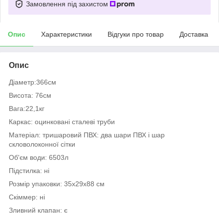
Замовлення під захистом
Опис
Характеристики
Відгуки про товар
Доставка
Опис
Діаметр:366см
Висота: 76см
Вага:22,1кг
Каркас: оцинковані сталеві труби
Матеріал: тришаровий ПВХ: два шари ПВХ і шар
скловолоконної сітки
Об'єм води: 6503л
Підстилка: ні
Розмір упаковки: 35x29x88 см
Скіммер: ні
Зливний клапан: є