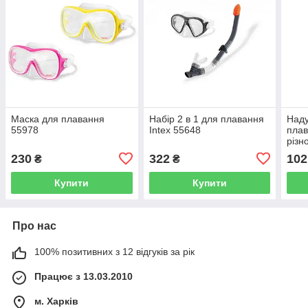
Маска для плавання
Набір 2 в 1 для плавання
Наду
55978
Intex 55648
плав
різн
230
322
102
₴
₴
Купити
Купити
Про нас
100% позитивних з 12 відгуків за рік
Працює з 13.03.2010
м. Харків