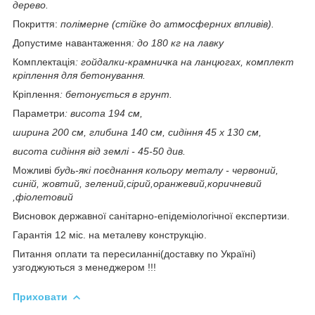
дерево.
Покриття:
полімерне (стійке до атмосферних впливів).
Допустиме навантаження
: до 180 кг на лавку
Комплектація
: гойдалки-крамничка на ланцюгах, комплект
кріплення для бетонування.
Кріплення
: бетонується в грунт.
Параметри
: висота 194 см,
ширина 200 см, глибина 140 см, сидіння 45 х 130 см,
висота сидіння від землі - 45-50 див.
Можливі
будь-які поєднання кольору металу -
червоний,
синій, жовтий, зелений,сірий,оранжевий,коричневий
,фіолетовий
Висновок державної санітарно-епідеміологічної експертизи.
Гарантія 12 міс. на металеву конструкцію.
Питання оплати та пересиланні(доставку по Україні)
узгоджуються з менеджером !!!
Приховати