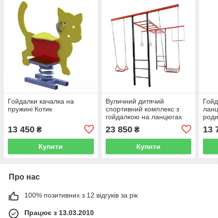
Гойдалки качалка на
Вуличний дитячий
Гойд
пружині Котик
спортивний комплекс з
ланц
гойдалкою на ланцюгах
род
"Акробат"
13 450
23 850
13 
₴
₴
Купити
Купити
Про нас
100% позитивних з 12 відгуків за рік
Працює з 13.03.2010