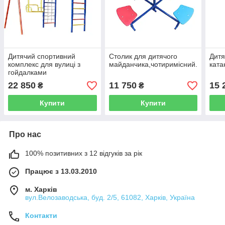
Дитячий спортивний
Столик для дитячого
Дитя
комплекс для вулиці з
майданчика,чотиримісний.
ката
гойдалками
22 850
11 750
15 
₴
₴
Купити
Купити
Про нас
100% позитивних з 12 відгуків за рік
Працює з 13.03.2010
м. Харків
вул.Велозаводська, буд. 2/5, 61082, Харків, Україна
Контакти