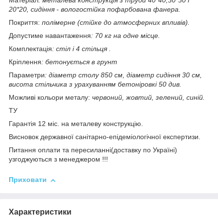
Матеріал
: металева конструкція з труби 40*40;30*30 і
20*20, сидіння - вологостійка пофарбована фанера.
Покриття:
полімерне (стійке до атмосферних впливів).
Допустиме навантаження
: 70 кг на одне місце.
Комплектація
: стіл і 4 стільця .
Кріплення
: бетонується в грунт
Параметри
: діаметр столу 850 см, діаметр сидіння 30 см,
висота стільчика з урахуванням бетоніровкі 50 див.
Можливі кольори металу:
червоний, жовтий, зелений, синій.
ТУ
Гарантія 12 міс. на металеву конструкцію.
Висновок державної санітарно-епідеміологічної експертизи.
Питання оплати та пересиланні(доставку по Україні)
узгоджуються з менеджером !!!
Приховати
Характеристики